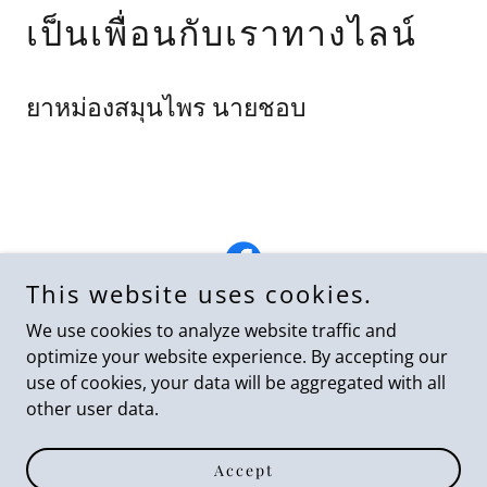
เป็นเพื่อนกับเราทางไลน์
ยาหม่องสมุนไพร นายชอบ
This website uses cookies.
We use cookies to analyze website traffic and
optimize your website experience. By accepting our
use of cookies, your data will be aggregated with all
Copyright © 2026 Thai Herbal Balm - All Rights Reserved.
other user data.
Accept